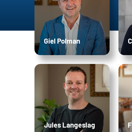
Giel Polman
C
Jules Langeslag
F