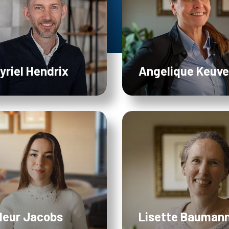
yriel Hendrix
Angelique Keuv
leur Jacobs
Lisette Bauman