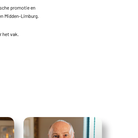
ische promotie en
 en Midden-Limburg.
r het vak.