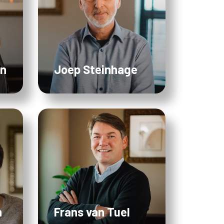
en
Joep Steinhage
n
Frans van Tuel