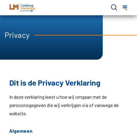
Overslaan
en
naar
de
Hoofdnavigatie Limburg Marketing
Privacy
inhoud
gaan
Dit is de Privacy Verklaring
In deze verklaring leest u hoe wij omgaan met de
persoonsgegeven die wij verkrijgen via of vanwege de
website.
Algemeen