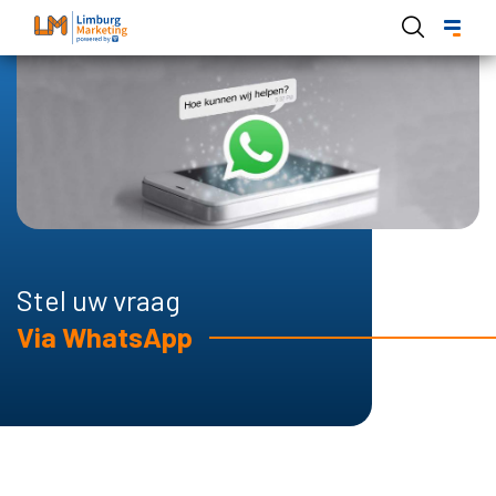
Overslaan
en
naar
de
Hoofdnavigatie Limburg Marketing
inhoud
gaan
Stel uw vraag
Via WhatsApp