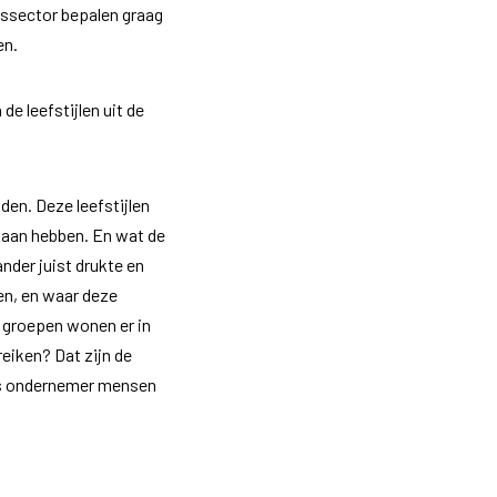
jdssector bepalen graag
en.
e leefstijlen uit de
den. Deze leefstijlen
e aan hebben. En wat de
ander juist drukte en
ien, en waar deze
ke groepen wonen er in
eiken? Dat zijn de
als ondernemer mensen