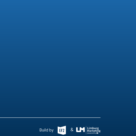
&
Build by