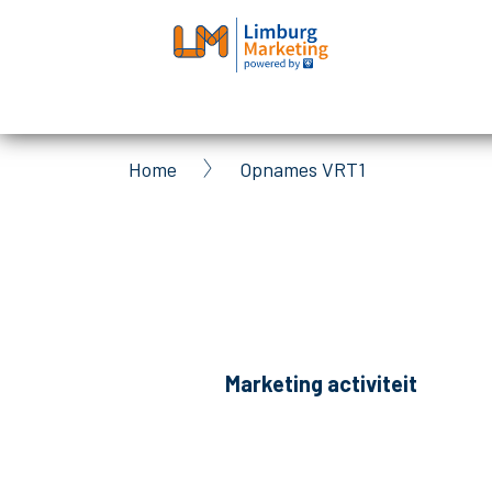
Skip
to
main
content
Home
Opnames VRT1
Breadcrumb
Marketing activiteit