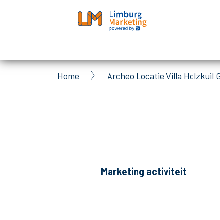
Skip
to
main
content
Home
Archeo Locatie Villa Holzkuil
Breadcrumb
Marketing activiteit