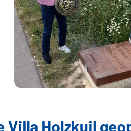
Item
1
of
2
e Villa Holzkuil ge