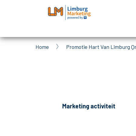
Skip
to
main
content
Home
Promotie Hart Van Limburg Q
Breadcrumb
Marketing activiteit