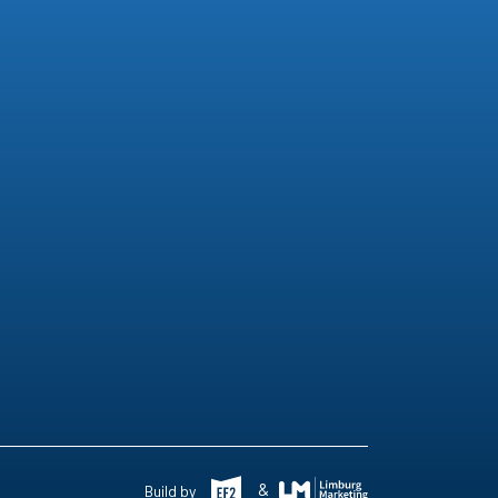
&
Build by