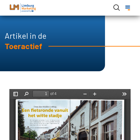
Skip
to
main
content
Artikel in de
Toeractief