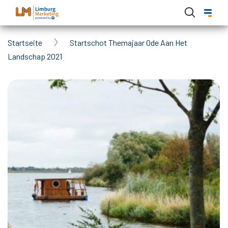
Skip
to
main
Breadcrumb
Startseite
Startschot Themajaar Ode Aan Het
content
Landschap 2021